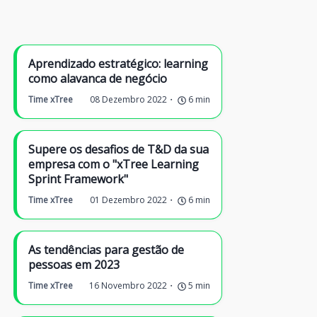
Aprendizado estratégico: learning
como alavanca de negócio
Time xTree
08 Dezembro 2022
6
min
Supere os desafios de T&D da sua
empresa com o "xTree Learning
Sprint Framework"
Time xTree
01 Dezembro 2022
6
min
As tendências para gestão de
pessoas em 2023
Time xTree
16 Novembro 2022
5
min